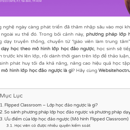
 nghệ ngày càng phát triển đã thâm nhập sâu vào mọi khí
ngoài xu thế đó. Trong bối cảnh này,
phương pháp lớp 
g dạy truyền thống, chuyển từ “giáo viên làm trung tâm
c
dạy học theo mô hình lớp học đảo ngược
, học sinh sẽ ti
n trước khi lên lớp, rồi dành thời gian trên lớp để thảo luận
sinh phát huy tối đa khả năng, nâng cao hiệu quả học tậ
 mô hình lớp học đảo ngược là gì
? Hãy cùng
Websitehoctr
Mục Lục
Flipped Classroom – Lớp học đảo ngược là gì?
So sánh phương pháp lớp học đảo ngược​ và phương pháp dạy
Ưu điểm của lớp học đảo ngược (Mô hình Flipped Classroom)
Học viên có được nhiều quyền kiểm soát