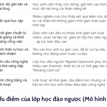
ức độ gắn kết và
Học sinh cảm thấy chủ động, gắn kết cao hơn
ài lòng
mức độ hài lòng cải thiện đáng kể
Nhiều nghiên cứu cho thấy kết quả kiểm tra, đ
ết quả học tập
số cải thiện khi không giảm thời gian thảo luận
trên lớp
hời gian chuẩn bị
Giáo viên cần đầu tư nhiều thời gian sản xuất
ài giảng và khối
video, soạn tài liệu số, giáo án lớp học đảo ng
ượng công việc
… áp lực ban đầu cao
inh thần tự học và
Yêu cầu học sinh tự giác cao, dễ bị tụt lại nếu
rách nhiệm
không chủ động xem trước tư liệu
êu cầu công nghệ
Lớp học đảo ngược flipped classroom phụ th
à khả năng tiếp
nhiều vào Internet, thiết bị và có thể gặp rào 
ận
“khoảng cách số”
ính công bằng và
Linh hoạt về thời gian, địa điểm học nhưng có
inh hoạt
bất lợi cho học sinh thiếu điều kiện công nghệ
u điểm của lớp học đảo ngược (Mô hình