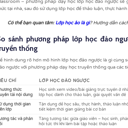
lassroom – phương pháp dạy học lớp học đảo ngược sẽ giú
hức tại nhà, sau đó sử dụng lớp học để thảo luận, thực hành
Có thể bạn quan tâm
:
Lớp học ảo là gì
? Hướng dẫn cách
So sánh phương pháp lớp học đảo ngư
ruyền thống
ể hình dung rõ hơn mô hình lớp học đảo ngược là gì cùng
ảo ngược với phương pháp dạy học truyền thống qua các tiê
IÊU CHÍ
LỚP HỌC ĐẢO NGƯỢC
hương thức
Học sinh xem video/bài giảng trực tuyến ở nh
ruyền tải nội dung
lớp học dành cho thảo luận, giải quyết vấn đề
ử dụng thời gian
Tận dụng để học sâu, thực hành, thảo luận nh
rên lớp
tiết kiệm thời gian giảng bài cơ bản
ương tác và phản
Tăng tương tác giữa giáo viên – học sinh, phả
ồi
hồi tức thì khi làm bài tập hoặc thảo luận