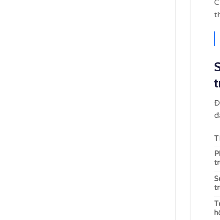
C
t
t
Đ
đ
T
P
t
S
t
T
h