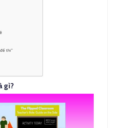
ệ
để thi”
à gì?