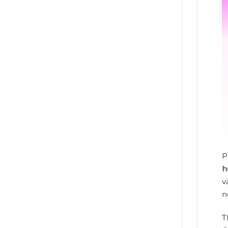
P
h
v
n
T