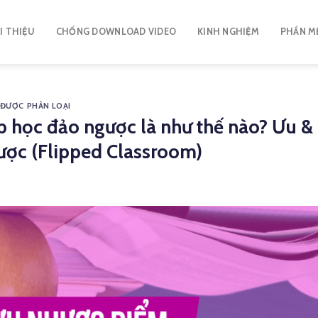
I THIỆU
CHỐNG DOWNLOAD VIDEO
KINH NGHIỆM
PHẦN M
ĐƯỢC PHÂN LOẠI
p học đảo ngược là như thế nào? Ưu &
ược (Flipped Classroom)