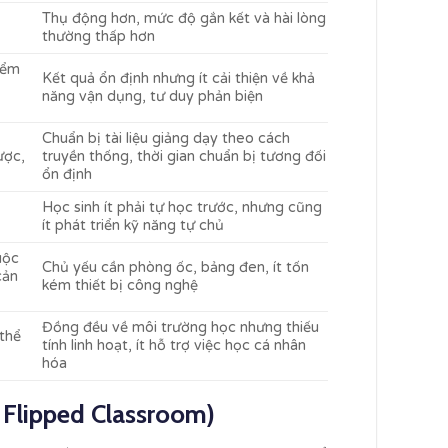
,
Thụ động hơn, mức độ gắn kết và hài lòng
thường thấp hơn
iểm
Kết quả ổn định nhưng ít cải thiện về khả
năng vận dụng, tư duy phản biện
Chuẩn bị tài liệu giảng dạy theo cách
ược,
truyền thống, thời gian chuẩn bị tương đối
ổn định
Học sinh ít phải tự học trước, nhưng cũng
ít phát triển kỹ năng tự chủ
uộc
Chủ yếu cần phòng ốc, bảng đen, ít tốn
cản
kém thiết bị công nghệ
Đồng đều về môi trường học nhưng thiếu
 thể
tính linh hoạt, ít hỗ trợ việc học cá nhân
hóa
 Flipped Classroom)