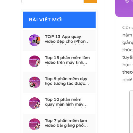
BÀI VIẾT MỚI
Công
nằm 
TOP 13 App quay
video đẹp cho iPhone,
giản
Android tốt nhất hiện
thứ
nay
tuyế
Top 15 phần mềm làm
video trên máy tính
học 
chuyên nghiệp và tốt
theo
nhất
Top 9 phần mềm dạy
nhé!
học tương tác được
dùng nhiều nhất
Top 10 phần mềm
quay màn hình máy
tính miễn phí tốt nhất
2026
Top 7 phần mềm làm
video bài giảng phổ
biến 2026