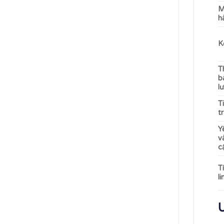
M
h
K
T
b
l
T
t
Y
v
c
T
l
Ư