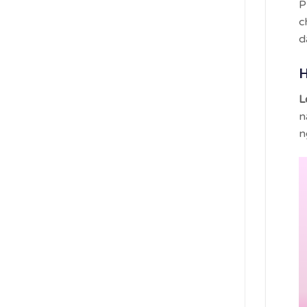
P
c
d
H
L
n
n