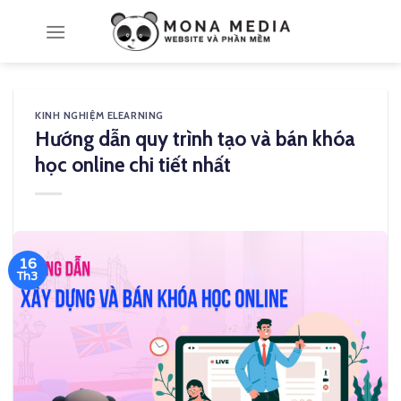
Skip
to
content
KINH NGHIỆM ELEARNING
Hướng dẫn quy trình tạo và bán khóa
học online chi tiết nhất
16
Th3