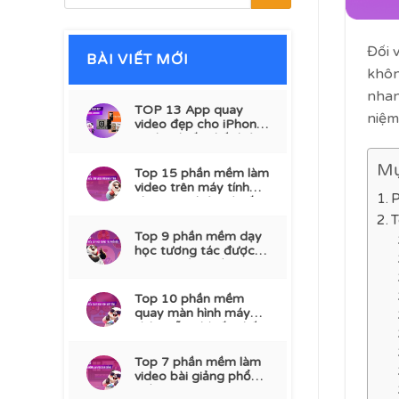
Đối 
BÀI VIẾT MỚI
khôn
nhan
TOP 13 App quay
niệm,
video đẹp cho iPhone,
Android tốt nhất hiện
nay
Mụ
Top 15 phần mềm làm
video trên máy tính
P
chuyên nghiệp và tốt
nhất
T
Top 9 phần mềm dạy
học tương tác được
dùng nhiều nhất
Top 10 phần mềm
quay màn hình máy
tính miễn phí tốt nhất
2026
Top 7 phần mềm làm
video bài giảng phổ
biến 2026