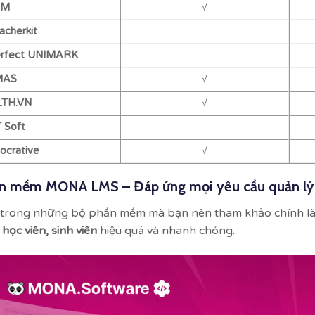
SM
√
acherkit
erfect UNIMARK
MAS
√
LTH.VN
√
T Soft
Socrative
√
n mềm MONA LMS – Đáp ứng mọi yêu cầu quản lý 
trong những bộ phần mềm mà bạn nên tham khảo chính l
 học viên, sinh viên
hiệu quả và nhanh chóng.