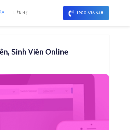
1900 636 648
ỀM
LIÊN HỆ
n, Sinh Viên Online