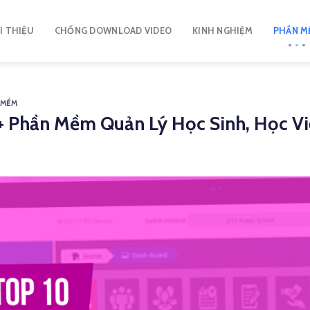
I THIỆU
CHỐNG DOWNLOAD VIDEO
KINH NGHIỆM
PHẦN M
 MỀM
+ Phần Mềm Quản Lý Học Sinh, Học Viê