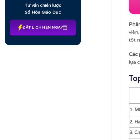
Tư vấn chiến lược
Số Hóa Giáo Dục
Phần
ĐẶT LỊCH HẸN NGAY
viên
tốt 
Các 
lựa 
Top
1. 
2. H
3. Cl