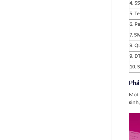
4. S
5. Te
6. P
7. S
8. Q
9. D
10. 
Phầ
Một 
sinh,