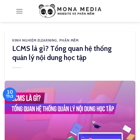
Skip
to
content
KINH NGHIỆM ELEARNING
,
PHẦN MỀM
LCMS là gì? Tổng quan hệ thống
quản lý nội dung học tập
10
Th3