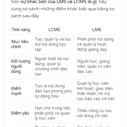
hơn
sự khác biệt của LMS và LCMS là gì
, hãy
cùng so sánh những điểm khác biệt qua bảng so
sánh sau đây.
Tính năng
LCMS
LMS
Tạo, quản lý và lưu
Phân phối nội dung
Mục tiêu
trữ nội dung học
và quản lý hoạt
chính
tập
động giảng dạy
Người thiết kế nội
Đối tượng
Người học, giảng
dung, quản lý
người
viên, quản trị viên
chương trình đào
dùng
đào tạo
tạo
Quản lý học viên
Tạo ra nội dung
Điểm
linh hoạt, giao diện
đào tạo phong phú,
mạnh
thân thiện, hỗ trợ
tự động hóa
tạo báo cáo chi tiết
Hạn chế trong việc
Thiếu công cụ tạo
Điểm yếu
phân phối và quản
nội dung chi tiết
lý học viên