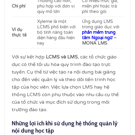
Thường cao hơn,
Có nhiều mức giá,
Chi phí
phù hợp với đơn vị
miễn phí hoặc trả
quy mô lớn
phí theo gói
Xyleme là một
Ứng dụng LMS
LCMS phổ biến với
trong giáo dục với
Ví dụ
bộ tính năng toàn
phần mềm trung
thực tế
diện hàng đầu hiện
tâm Ngoại ngữ
–
nay
MONA LMS
Với sự kết hợp
LCMS và LMS
, các tổ chức giáo
dục có thể tối ưu hóa quy trình đào tạo trực
tuyến. Cụ thể từ việc tạo ra nội dung bài giảng
cho đến việc quản lý và theo dõi tiến trình học
tập của học viên. Việc lựa chọn LMS hay hệ
thống LCMS còn phụ thuộc vào nhu cầu cụ thể
của tổ chức và mục đích sử dụng trong môi
trường đào tạo.
Những lợi ích khi sử dụng hệ thống quản lý
nội dung học tập