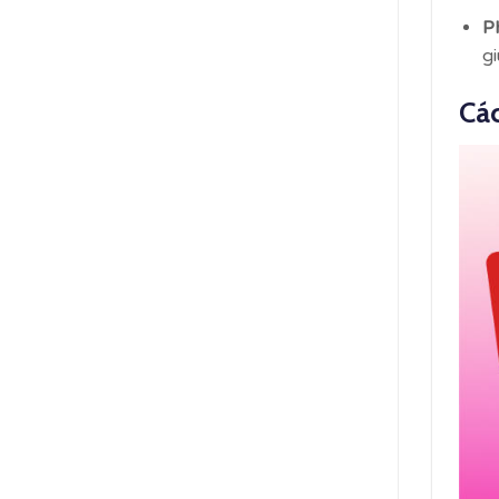
P
gi
Các