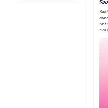
Saa
SaaS
dạng
phần
mọi l