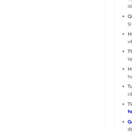
d
Q
lý
H
v
T
tạ
H
h
Tư
cậ
T
h
G
đ