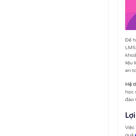
Để h
LMS
khoả
liệu
an t
Hệ t
học 
đào 
Lợi
Việc
quả