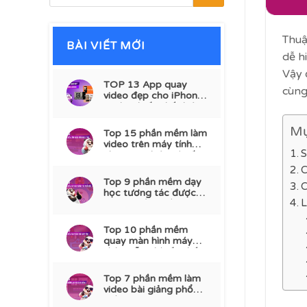
Thuậ
BÀI VIẾT MỚI
dễ h
Vậy 
TOP 13 App quay
cùn
video đẹp cho iPhone,
Android tốt nhất hiện
nay
Mụ
Top 15 phần mềm làm
video trên máy tính
S
chuyên nghiệp và tốt
nhất
C
Top 9 phần mềm dạy
C
học tương tác được
L
dùng nhiều nhất
Top 10 phần mềm
quay màn hình máy
tính miễn phí tốt nhất
2026
Top 7 phần mềm làm
video bài giảng phổ
biến 2026