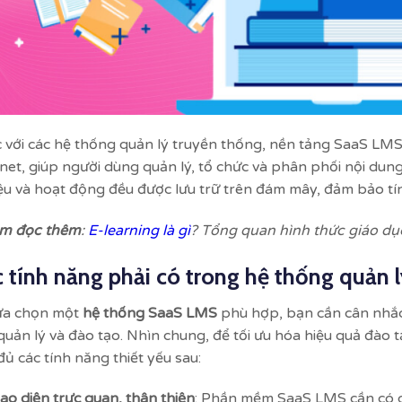
 với các hệ thống quản lý truyền thống, nền tảng SaaS LM
rnet, giúp người dùng quản lý, tổ chức và phân phối nội dung
iệu và hoạt động đều được lưu trữ trên đám mây, đảm bảo tín
m đọc thêm
:
E-learning là gì
? Tổng quan hình thức giáo dụ
 tính năng phải có trong hệ thống quản 
ựa chọn một
hệ thống SaaS LMS
phù hợp, bạn cần cân nhắ
quản lý và đào tạo. Nhìn chung, để tối ưu hóa hiệu quả đào
đủ các tính năng thiết yếu sau:
ao diện trực quan, thân thiện
: Phần mềm SaaS LMS cần có g