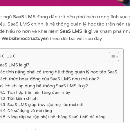
t ngữ
SaaS LMS
đang dần trở nên phổ biến trong lĩnh vực g
iểu, SaaS LMS chính là hệ thống quản lý học tập trên nền 
để hiểu rõ hơn về khái niệm
SaaS LMS là gì
và khám phá nhữn
g
Websitehoctructuyen
theo dõi bài viết sau đây.
c Lục
aaS LMS là gì?
ác tính năng phải có trong hệ thống quản lý học tập SaaS
ách thức hoạt động của SaaS LMS như thế nào?
ợi ích khi áp dụng hệ thống SaaS LMS là gì?
Tích hợp trên nền tảng đám mây
Tiết kiệm chi phí
SaaS LMS giúp truy cập mọi lúc mọi nơi
Dễ sử dụng và mở rộng
Nâng cấp và cập nhật hệ thống SaaS LMS dễ dàng