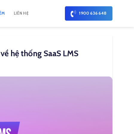
1900 636 648
ỀM
LIÊN HỆ
t về hệ thống SaaS LMS