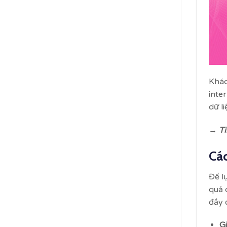
Khác
inte
dữ l
→ Tì
Các
Để l
quả 
đầy 
Gi