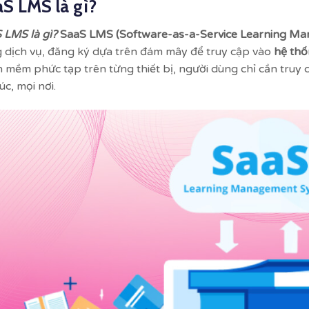
S LMS là gì?
 LMS là gì?
SaaS LMS (Software-as-a-Service Learning M
 dịch vụ, đăng ký dựa trên đám mây để truy cập vào
hệ thố
 mềm phức tạp trên từng thiết bị, người dùng chỉ cần truy
úc, mọi nơi.