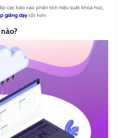
p các báo cáo phân tích hiệu suất khóa học,
p giảng dạy
tốt hơn.
 nào?