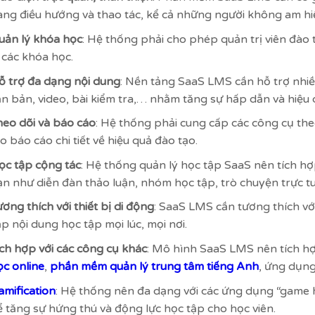
àng điều hướng và thao tác, kể cả những người không am hi
uản lý khóa học
: Hệ thống phải cho phép quản trị viên đào t
 các khóa học.
ỗ trợ đa dạng nội dung
: Nền tảng SaaS LMS cần hỗ trợ nhiề
ăn bản, video, bài kiểm tra,… nhằm tăng sự hấp dẫn và hiệu 
heo dõi và báo cáo
: Hệ thống phải cung cấp các công cụ theo
o báo cáo chi tiết về hiệu quả đào tạo.
ọc tập cộng tác
: Hệ thống quản lý học tập SaaS nên tích hợ
ạn như diễn đàn thảo luận, nhóm học tập, trò chuyện trực t
ơng thích với thiết bị di động
: SaaS LMS cần tương thích với
p nội dung học tập mọi lúc, mọi nơi.
ích hợp với các công cụ khác
: Mô hình SaaS LMS nên tích h
ọc online
,
phần mềm quản lý trung tâm tiếng Anh
, ứng dụn
amification
: Hệ thống nên đa dạng với các ứng dụng “game 
ể tăng sự hứng thú và động lực học tập cho học viên.