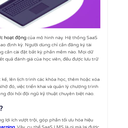
ức hoạt động
của mô hình này. Hệ thống SaaS
ao định kỳ. Người dùng chỉ cần đăng ký tài
g cần cài đặt bất kỳ phần mềm nào. Mọi dữ
kết quả đánh giá của học viên, đều được lưu trữ
 kế, lên lịch trình các khóa học, thêm hoặc xóa
Nhờ đó, việc triển khai và quản lý chương trình
ng đòi hỏi đội ngũ kỹ thuật chuyên biệt nào.
?
 lợi ích vượt trội, góp phần tối ưu hóa hiệu
earning
. Vậy, cụ thể SaaS LMS là gì mà lại được