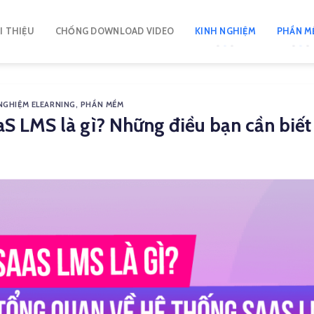
I THIỆU
CHỐNG DOWNLOAD VIDEO
KINH NGHIỆM
PHẦN M
NGHIỆM ELEARNING
,
PHẦN MỀM
aS LMS là gì? Những điều bạn cần biế