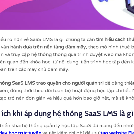
iểu rõ hơn về SaaS LMS là gì, chúng ta cần
tìm hiểu cách th
 vận hành
dựa trên nền tảng đám mây
, theo mô hình thuê b
n và truy cập hệ thống thông qua trình duyệt web mà khôn
 liên quan đến khóa học, từ nội dung, tiến trình học tập đến 
oàn trên các máy chủ đám mây.
hống SaaS LMS trao quyền cho người quản trị
dễ dàng thiết
viên, đồng thời theo dõi toàn bộ hoạt động học tập chi tiết. 
tạo trở nên đơn giản và hiệu quả hơn bao giờ hết, mà sẽ khô
 ích khi áp dụng hệ thống SaaS LMS là gì
 triển khai hệ thống quản lý học tập SaaS đã mang đến những
dạy học trực tuyến
và tiết kiệm chi phí đầu tư
tạo website El