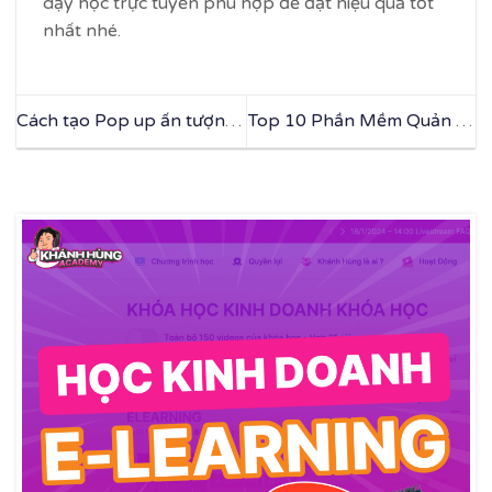
dạy học trực tuyến phù hợp để đạt hiệu quả tốt
nhất nhé.
Cách tạo Pop up ấn tượng
Top 10 Phần Mềm Quản Lý
để kinh doanh khóa học
Thiết Bị Dạy Học Cho
online hiệu quả
Trường Học, Cơ Sở Giáo
Dục