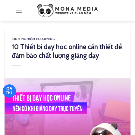
Skip
to
content
KINH NGHIỆM ELEARNING
10 Thiết bị dạy học online cần thiết để
đảm bảo chất lượng giảng dạy
05
Th1