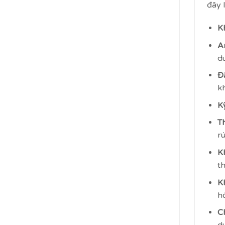
đây 
K
A
du
Đ
k
K
Th
rú
K
th
K
h
C