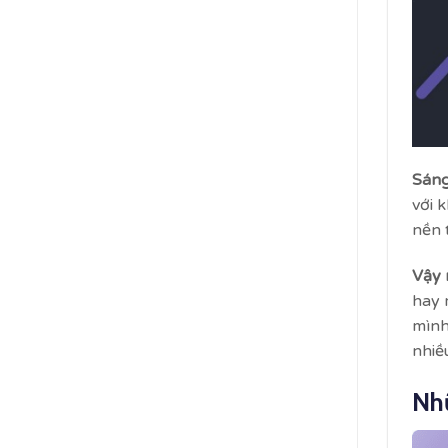
Sáng
với 
nền 
Vậy 
hay 
mình
nhiề
Nhữ