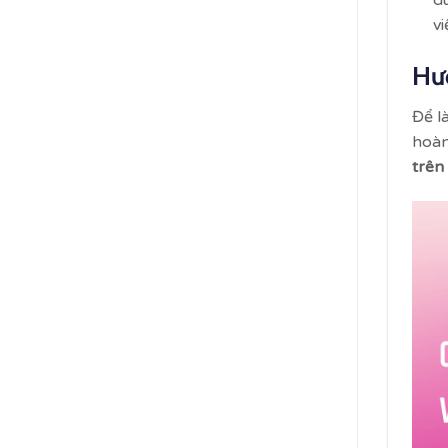
d
vi
Hướ
Để l
hoàn
trên