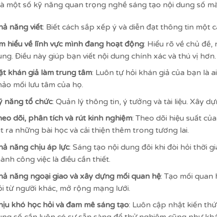
là một số kỹ năng quan trọng nghề sáng tạo nội dung số mà
hả năng viết
: Biết cách sắp xếp ý và diễn đạt thông tin một 
m hiểu về lĩnh vực mình đang hoạt động
: Hiểu rõ về chủ đề
ng. Điều này giúp bạn viết nội dung chính xác và thú vị hơn.
ặt khán giả làm trung tâm
: Luôn tự hỏi khán giả của bạn là a
hảo mối lưu tâm của họ.
ỹ năng tổ chức
: Quản lý thông tin, ý tưởng và tài liệu. Xây d
eo dõi, phân tích và rút kinh nghiệm
: Theo dõi hiệu suất củ
t ra những bài học và cải thiện thêm trong tương lai.
hả năng chịu áp lực
: Sáng tạo nội dung đôi khi đòi hỏi thời g
ành công việc là điều cần thiết.
hả năng ngoại giao và xây dựng mối quan hệ
: Tạo mối quan
ỏi từ người khác, mở rộng mạng lưới.
hịu khó học hỏi và đam mê sáng tạo
: Luôn cập nhật kiến th