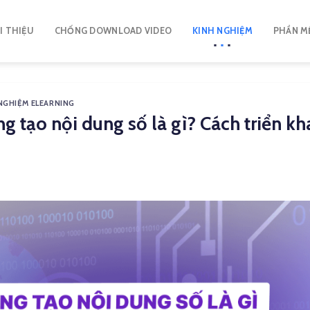
I THIỆU
CHỐNG DOWNLOAD VIDEO
KINH NGHIỆM
PHẦN M
NGHIỆM ELEARNING
g tạo nội dung số là gì? Cách triển k