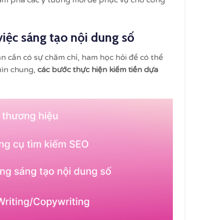
ám phá các ý tưởng mới để phục vụ cho công
việc sáng tạo nội dung số
n cần có sự chăm chỉ, ham học hỏi để có thể
hìn chung,
các bước thực hiện kiếm tiền dựa