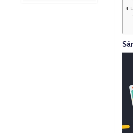
L
Sán