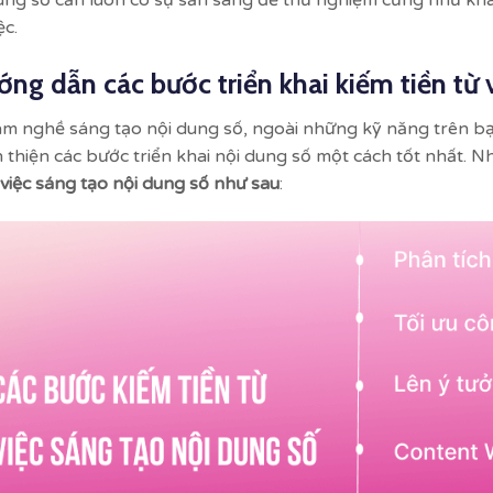
ung số cần luôn có sự sẵn sàng để thử nghiệm cũng như kh
ệc.
ng dẫn các bước triển khai kiếm tiền từ 
àm nghề sáng tạo nội dung số, ngoài những kỹ năng trên bạ
 thiện các bước triển khai nội dung số một cách tốt nhất. N
 việc sáng tạo nội dung số như sau
: