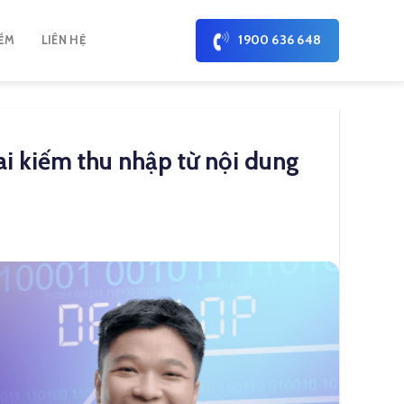
1900 636 648
ỀM
LIÊN HỆ
hai kiếm thu nhập từ nội dung