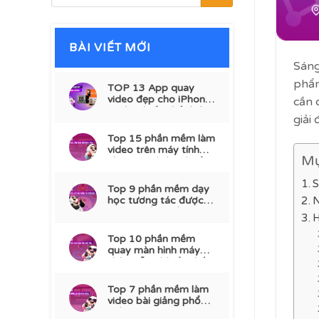
BÀI VIẾT MỚI
Sáng
phẩm
TOP 13 App quay
video đẹp cho iPhone,
cần 
Android tốt nhất hiện
giải 
nay
Top 15 phần mềm làm
video trên máy tính
Mụ
chuyên nghiệp và tốt
nhất
S
Top 9 phần mềm dạy
học tương tác được
N
dùng nhiều nhất
H
Top 10 phần mềm
quay màn hình máy
tính miễn phí tốt nhất
2026
Top 7 phần mềm làm
video bài giảng phổ
biến 2026