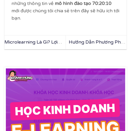
những thông tin về
mô hình đào tạo 70:20:10
mới được chúng tôi chia sẻ trên đây sẽ hữu ích tới
bạn.
Microlearning Là Gì? Lợi
Hướng Dẫn Phương Pháp
Ích Và Cách Ứng Dụng
Dạy Học Online Mang Lại
Microlearning Trong Đào
Hiệu Quả
Tạo