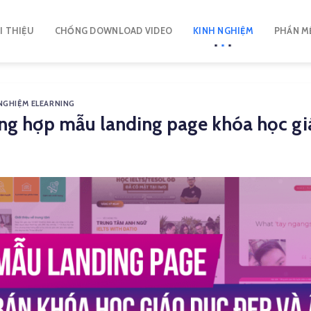
I THIỆU
CHỐNG DOWNLOAD VIDEO
KINH NGHIỆM
PHẦN M
NGHIỆM ELEARNING
ng hợp mẫu landing page khóa học gi