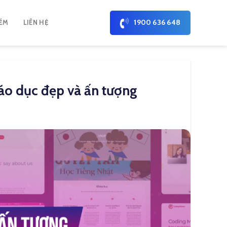
1900 636 648
ỀM
LIÊN HỆ
áo dục đẹp và ấn tượng