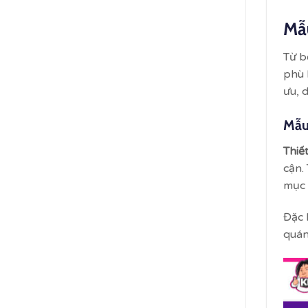
Mẫu
Từ b
phù 
ưu, 
Mẫu
Thiế
cận.
mục 
Đặc 
quán