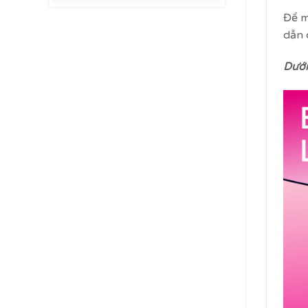
Để m
dẫn 
Dưới