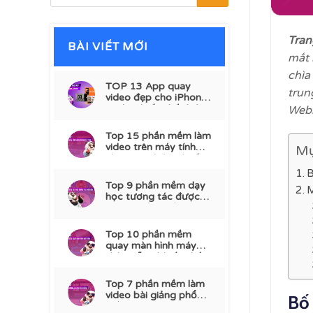
Tran
BÀI VIẾT MỚI
mắt 
chìa
TOP 13 App quay
trun
video đẹp cho iPhone,
Android tốt nhất hiện
Webs
nay
Top 15 phần mềm làm
video trên máy tính
Mụ
chuyên nghiệp và tốt
nhất
B
Top 9 phần mềm dạy
M
học tương tác được
dùng nhiều nhất
Top 10 phần mềm
quay màn hình máy
tính miễn phí tốt nhất
2026
Top 7 phần mềm làm
video bài giảng phổ
Bố 
biến 2026