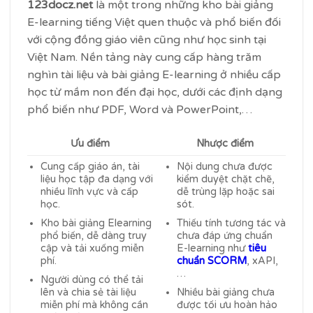
123docz.net
là một trong những kho bài giảng
E-learning tiếng Việt quen thuộc và phổ biến đối
với cộng đồng giáo viên cũng như học sinh tại
Việt Nam. Nền tảng này cung cấp hàng trăm
nghìn tài liệu và bài giảng E-learning ở nhiều cấp
học từ mầm non đến đại học, dưới các định dạng
phổ biến như PDF, Word và PowerPoint,…
Ưu điểm
Nhược điểm
Cung cấp giáo án, tài
Nội dung chưa được
liệu học tập đa dạng với
kiểm duyệt chặt chẽ,
nhiều lĩnh vực và cấp
dễ trùng lặp hoặc sai
học.
sót.
Kho bài giảng Elearning
Thiếu tính tương tác và
phổ biến, dễ dàng truy
chưa đáp ứng chuẩn
cập và tải xuống miễn
E-learning như
tiêu
phí.
chuẩn SCORM
, xAPI,
…
Người dùng có thể tải
lên và chia sẻ tài liệu
Nhiều bài giảng chưa
miễn phí mà không cần
được tối ưu hoàn hảo