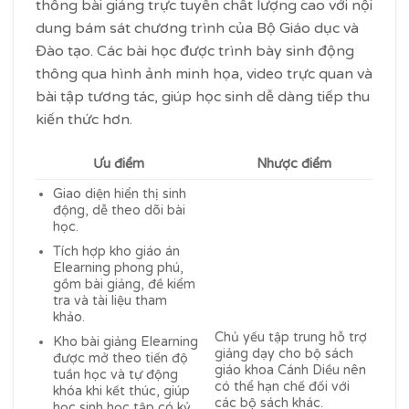
thống bài giảng trực tuyến chất lượng cao với nội
dung bám sát chương trình của Bộ Giáo dục và
Đào tạo. Các bài học được trình bày sinh động
thông qua hình ảnh minh họa, video trực quan và
bài tập tương tác, giúp học sinh dễ dàng tiếp thu
kiến thức hơn.
Ưu điểm
Nhược điểm
Giao diện hiển thị sinh
động, dễ theo dõi bài
học.
Tích hợp kho giáo án
Elearning phong phú,
gồm bài giảng, đề kiểm
tra và tài liệu tham
khảo.
Chủ yếu tập trung hỗ trợ
Kho bài giảng Elearning
giảng dạy cho bộ sách
được mở theo tiến độ
giáo khoa Cánh Diều nên
tuần học và tự động
có thể hạn chế đối với
khóa khi kết thúc, giúp
các bộ sách khác.
học sinh học tập có kỷ